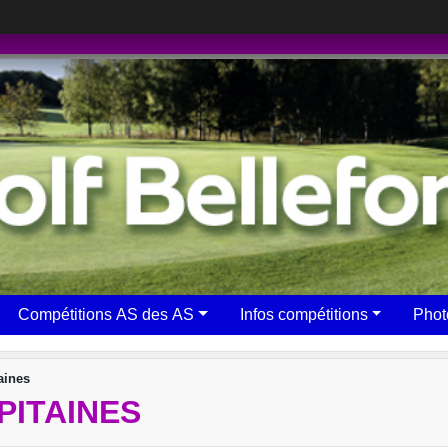
Compétitions AS des AS
Infos compétitions
Phot
aines
PITAINES