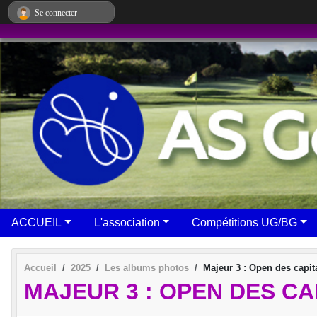
Panneau de gestion des cookies
Se connecter
ACCUEIL
L'association
Compétitions UG/BG
Accueil
2025
Les albums photos
Majeur 3 : Open des capit
MAJEUR 3 : OPEN DES CA