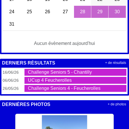
24
25
26
27
28
29
30
31
Aucun évènement aujourd'hui
DERNIERS RÉSULTATS
+ de résultats
Challenge Seniors 5 - Chantilly
16/06/26
UCup 4 Feucherolles
06/06/26
Challenge Seniors 4 - Feucherolles
26/05/26
DERNIÈRES PHOTOS
+ de photos