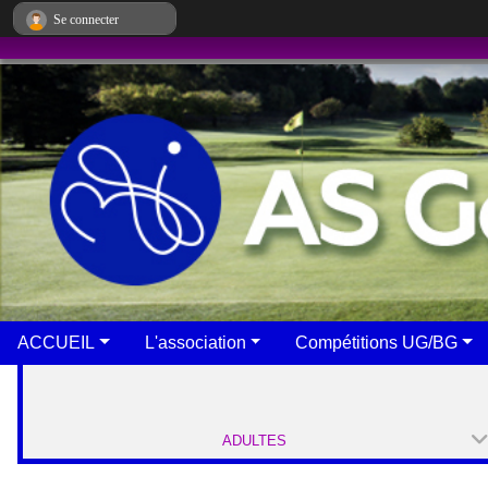
Panneau de gestion des cookies
Se connecter
ACCUEIL
L'association
Compétitions UG/BG
ADULTES