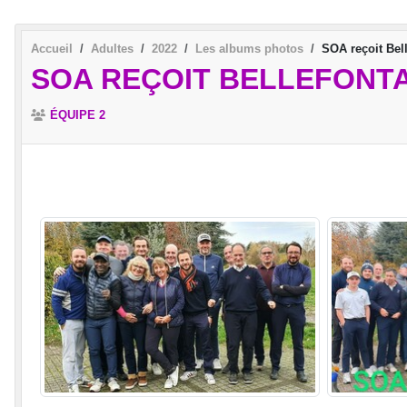
Accueil
Adultes
2022
Les albums photos
SOA reçoit Bel
SOA REÇOIT BELLEFONTA
ÉQUIPE 2