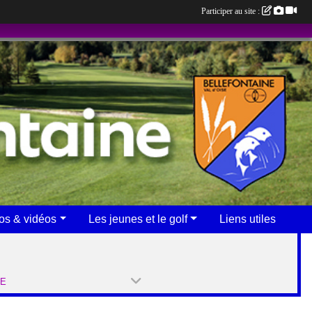
Participer au site :
os & vidéos
Les jeunes et le golf
Liens utiles
PE