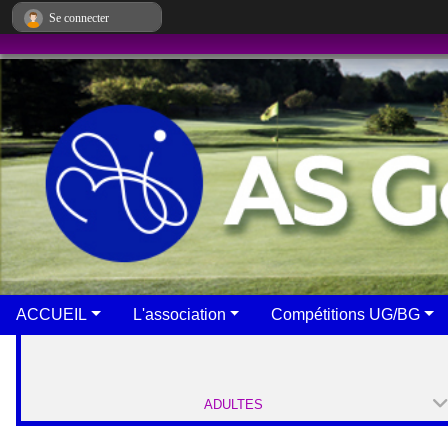
Panneau de gestion des cookies
Se connecter
ACCUEIL
L'association
Compétitions UG/BG
ADULTES