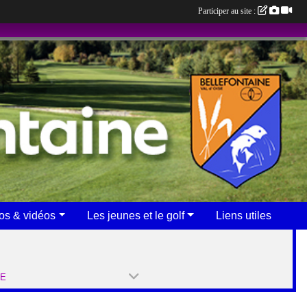
Participer au site :
os & vidéos
Les jeunes et le golf
Liens utiles
PE