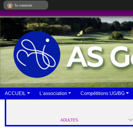
Panneau de gestion des cookies
Se connecter
ACCUEIL
L'association
Compétitions UG/BG
ADULTES