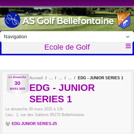
Panneau de gestion des cookies
Ecole de Golf
Le
dimanche
Accueil
EDG - JUNIOR SERIES 1
30
EDG - JUNIOR
MARS
2025
SERIES 1
Le
dimanche
30
mars
2025
à 13h
Lieu :
1, rue des Sablons
95270
Bellefontaine
EDG-JUNIOR SERIES-25