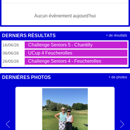
Aucun évènement aujourd'hui
DERNIERS RÉSULTATS
+ de résultats
Challenge Seniors 5 - Chantilly
16/06/26
UCup 4 Feucherolles
06/06/26
Challenge Seniors 4 - Feucherolles
26/05/26
DERNIÈRES PHOTOS
+ de photos
Précedent
Sui