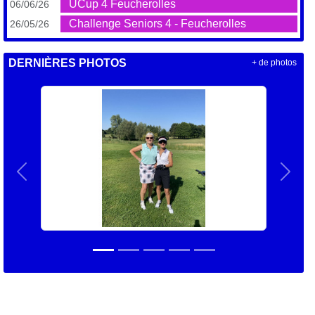
UCup 4 Feucherolles
06/06/26
Challenge Seniors 4 - Feucherolles
26/05/26
DERNIÈRES PHOTOS
+ de photos
Précedent
Suiva