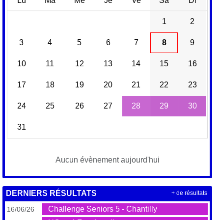
Lu
Ma
Me
Je
Ve
Sa
Di
1
2
3
4
5
6
7
8
9
10
11
12
13
14
15
16
17
18
19
20
21
22
23
24
25
26
27
28
29
30
31
Aucun évènement aujourd'hui
DERNIERS RÉSULTATS
+ de résultats
Challenge Seniors 5 - Chantilly
16/06/26