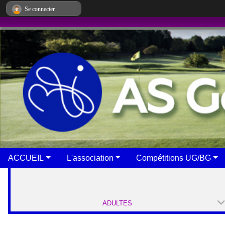
Panneau de gestion des cookies
Se connecter
ACCUEIL
L'association
Compétitions UG/BG
ADULTES